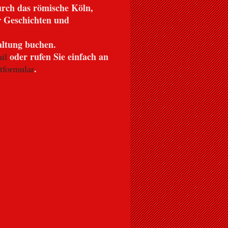
urch das römische Köln,
er Geschichten und
altung buchen.
oder rufen Sie einfach an
il
.
tformular