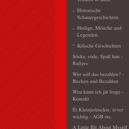
Historische
Schauergeschichten
Heilige, Mönche und
Legenden
Kölsche Geschichten
Söcke, rode, Spaß han -
Rallyes
Wer soll das bezahlen? -
Buchen und Bezahlen
Wen kann ich jät froge -
Kontakt
Et Kleinjedruckte, ävver
wichtig - AGB etc.
A Little Bit About Myself