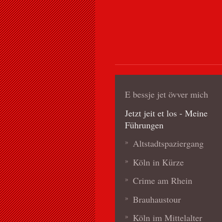
E bessje jet övver mich
Jetzt jeit et los - Meine
Führungen
Altstadtspaziergang
Köln in Kürze
Crime am Rhein
Brauhaustour
Köln im Mittelalter