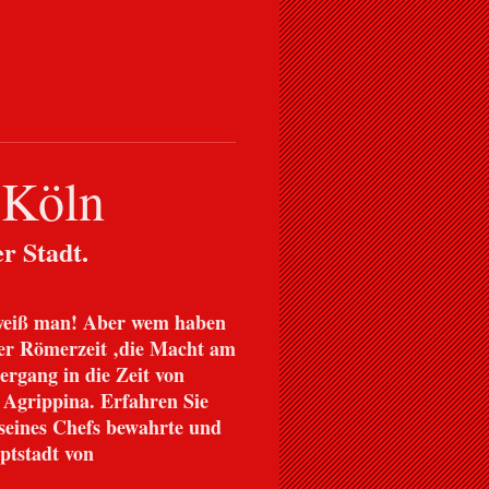
 Köln
r Stadt.
weiß man! Aber wem haben
 der Römerzeit ‚die Macht am
ergang in die Zeit von
 Agrippina. Erfahren Sie
e seines Chefs bewahrte und
tstadt von