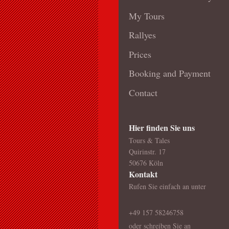
My Tours
Rallyes
Prices
Booking and Payment
Contact
Hier finden Sie uns
Tours & Tales
Quirinstr. 17
50676 Köln
Kontakt
Rufen Sie einfach an unter
+49 157 58246758
oder schreiben Sie an